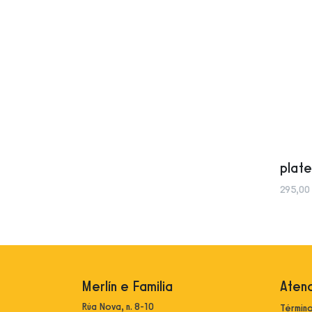
plate
295,00
Merlín e Familia
Atenc
Rúa Nova, n. 8-10
Término