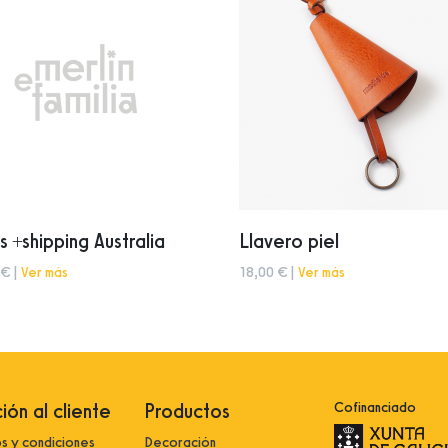
s +shipping Australia
Llavero piel
 € |
Ver más
18,00 € |
Ver más
ión al cliente
Productos
Cofinanciado
s y condiciones
Decoración