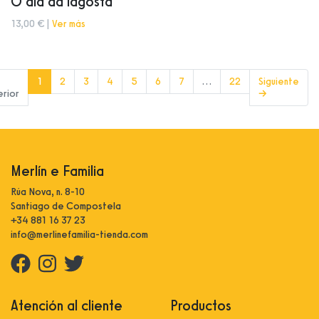
O día da lagosta
13,00 € |
Ver más
(current)
1
2
3
4
5
6
7
…
22
Siguiente
erior
→
Merlín e Familia
Rúa Nova, n. 8-10
Santiago de Compostela
+34 881 16 37 23
info@merlinefamilia-tienda.com
Atención al cliente
Productos