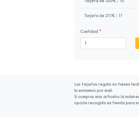
Tarjeta de 300€
|
10
Tarjeta de 211€
|
11
Cantidad
Las tarjetas regalo no tienen fec
la enviamos por mail.
Si compras más artículos la inclui
opción recogida en tienda para n