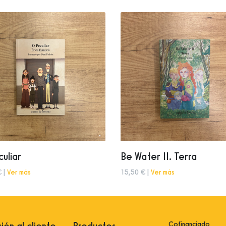
uliar
Be Water II. Terra
€ |
Ver más
15,50 € |
Ver más
Cofinanciado