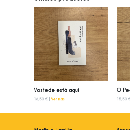
Vostede está aquí
O Pec
16,50 € |
Ver más
15,50 