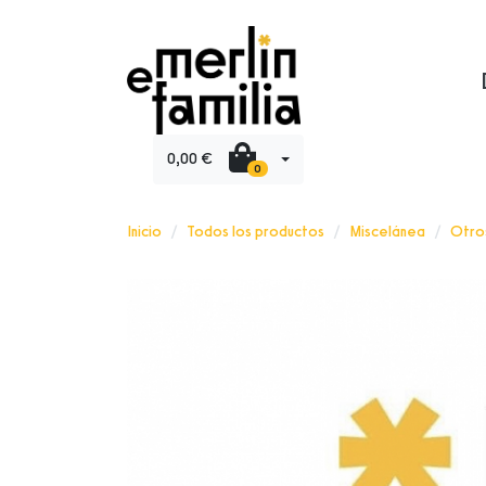
0,00 €
0
Inicio
Todos los productos
Miscelánea
Otro