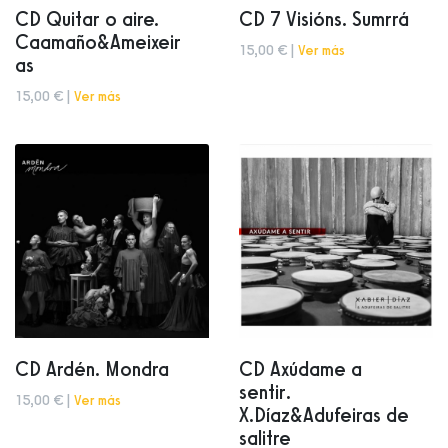
CD Quitar o aire.
CD 7 Visións. Sumrrá
Caamaño&Ameixeir
15,00 € |
Ver más
as
15,00 € |
Ver más
CD Ardén. Mondra
CD Axúdame a
sentir.
15,00 € |
Ver más
X.Díaz&Adufeiras de
salitre