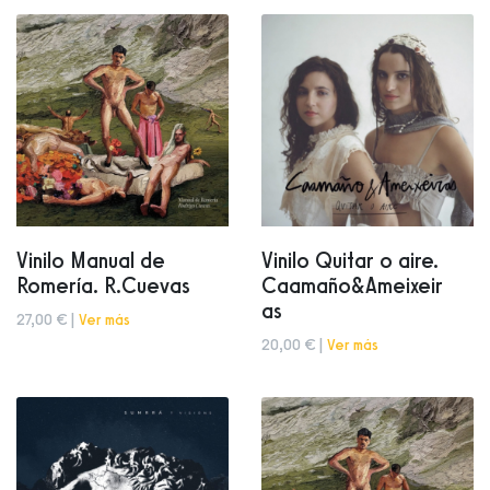
Vinilo Manual de
Vinilo Quitar o aire.
Romería. R.Cuevas
Caamaño&Ameixeir
as
27,00 € |
Ver más
20,00 € |
Ver más