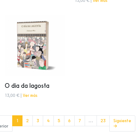
13,00 € |
Ver más
O día da lagosta
13,00 € |
Ver más
(current)
1
2
3
4
5
6
7
…
23
Siguiente
erior
→