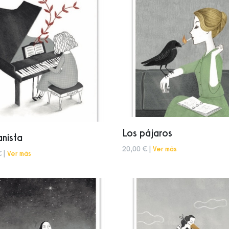
Los pájaros
anista
20,00 € |
Ver más
€ |
Ver más