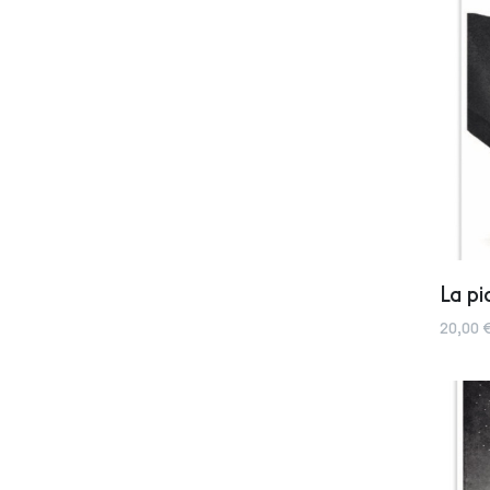
La pi
20,00 