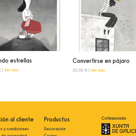
ndo estrellas
Convertirse en pájaro
€ |
Ver más
20,00 € |
Ver más
ión al cliente
Productos
Cofinanciado
s y condiciones
Decoración
a de privacidad
Cocina