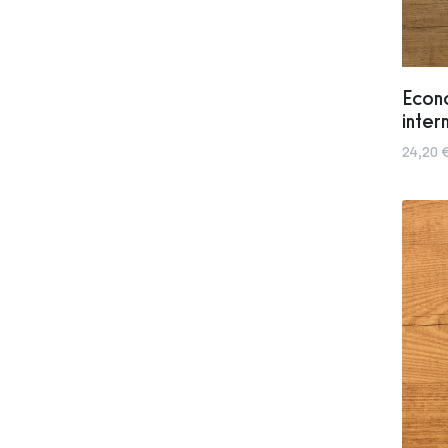
Econo
inter
24,20 