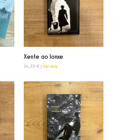
Xente ao lonxe
24,35 € |
Ver más