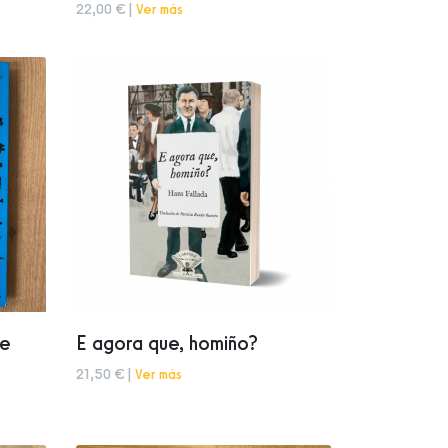
22,00 € |
Ver más
ue
E agora que, homiño?
21,50 € |
Ver más