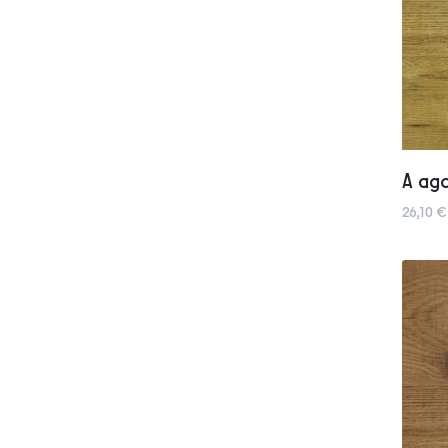
A ago
26,10 €