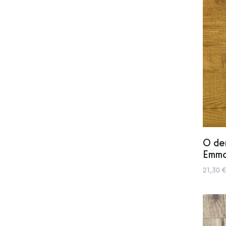
O der
Emma
21,30 €