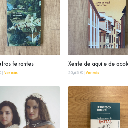
tros feirantes
Xente de aquí e de acol
€ |
Ver más
20,65 € |
Ver más