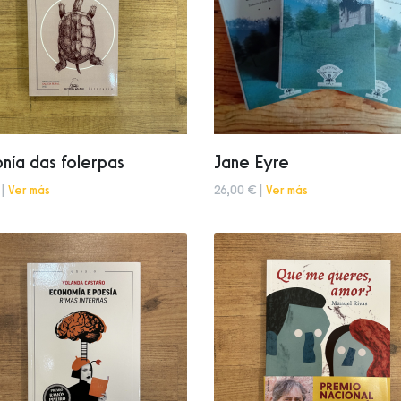
nía das folerpas
Jane Eyre
 |
Ver más
26,00 € |
Ver más