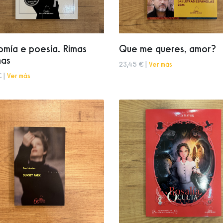
mía e poesía. Rimas
Que me queres, amor?
nas
23,45 € |
Ver más
€ |
Ver más