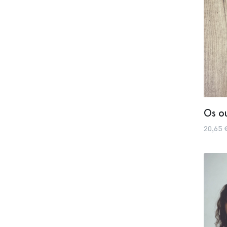
Os ou
20,65 