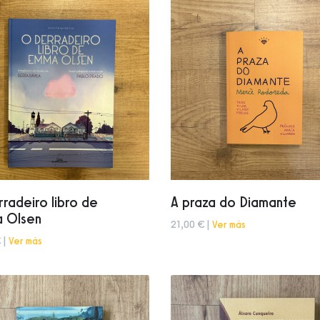
radeiro libro de
A praza do Diamante
 Olsen
21,00 € |
Ver más
 |
Ver más