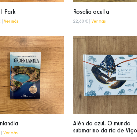
t Park
Rosalía oculta
 |
Ver más
22,60 € |
Ver más
nlandia
Alén do azul. O mundo
submarino da ría de Vig
 |
Ver más