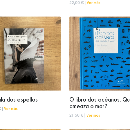
22,00 € |
Ver más
la dos espellos
O libro dos océanos. Q
ameaza o mar?
€ |
Ver más
21,50 € |
Ver más