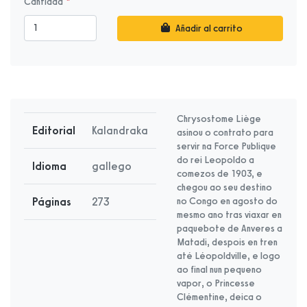
Cantidad
Añadir al carrito
Chrysostome Liège
Editorial
Kalandraka
asinou o contrato para
servir na Force Publique
do rei Leopoldo a
Idioma
gallego
comezos de 1903, e
chegou ao seu destino
Páginas
273
no Congo en agosto do
mesmo ano tras viaxar en
paquebote de Anveres a
Matadi, despois en tren
até Léopoldville, e logo
ao final nun pequeno
vapor, o Princesse
Clémentine, deica o