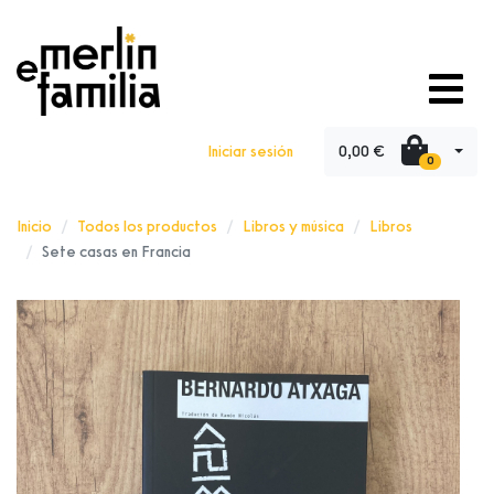
0,00 €
Iniciar sesión
0
Inicio
Todos los productos
Libros y música
Libros
Sete casas en Francia