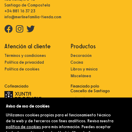
Santiago de Compostela
+34 881 16 37 23
info@merlinefamilia-tienda.com
Atención al cliente
Productos
Términos y condiciones
Decoración
Política de privacidad
Cocina
Política de cookies
Libros y música
Miscelánea
Cofinanciado
Financiado polo
Concello de Santiago
Aviso de uso de cookies
Innovación, dixitalización e
implantación de novas fórmulas de
Utilizamos cookies propias para el funcionamiento técnico
comercialización e expansión do
sector comercial e artesanal
de la web y de terceros con fines analíticos. Revisa nuestra
política de cookies
para más información. Puedes aceptar
Implantación e pulo da estratexia
dixital e modernización do sector