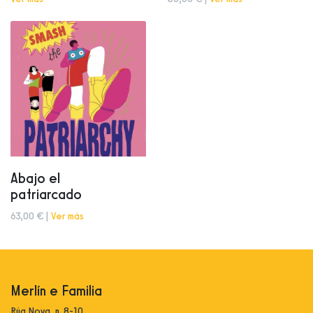
Abajo el
patriarcado
63,00 € |
Ver más
Merlín e Familia
Rúa Nova, n. 8-10