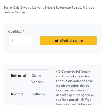
Texto: Chis Oliveira Malvar y Priscila Retamozo Ramos. Prólogo:
Ledicia Costas
Cantidad
Añadir al carrito
«O Comando foi fogar»,
Editorial
Catro
«no Comando descubrín
todas esas violencias que
Ventos
me atravesaban dende
sempre», «non sería a
Idioma
gallego
activista que son agora se
non fose por el». En Vigo,
leva anos xestándose un