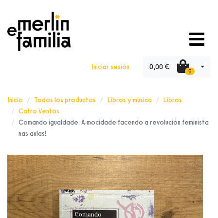
0,00 €
Iniciar sesión
0
Inicio
Todos los productos
Libros y música
Libros
Catro Ventos
Comando igualdade. A mocidade facendo a revolución feminista
nas aulas!