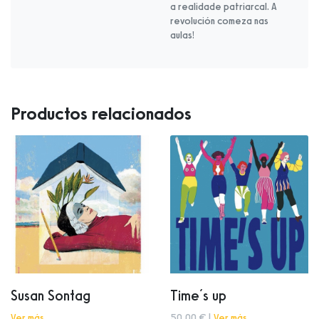
a realidade patriarcal. A
revolución comeza nas
aulas!
Productos relacionados
Susan Sontag
Time´s up
Ver más
50,00 € |
Ver más