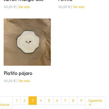
40,00 € |
Ver más
40,00 € |
Ver más
Platito pájaro
40,00 € |
Ver más
(current)
←
1
2
3
4
5
6
7
8
9
Siguiente
nterior
→