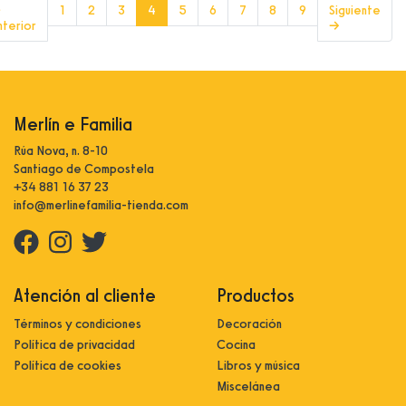
(current)
←
1
2
3
4
5
6
7
8
9
Siguiente
nterior
→
Merlín e Familia
Rúa Nova, n. 8-10
Santiago de Compostela
+34 881 16 37 23
info@merlinefamilia-tienda.com
Atención al cliente
Productos
Términos y condiciones
Decoración
Política de privacidad
Cocina
Política de cookies
Libros y música
Miscelánea