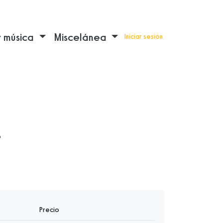
y música
Miscelánea
Iniciar sesión
e
Precio