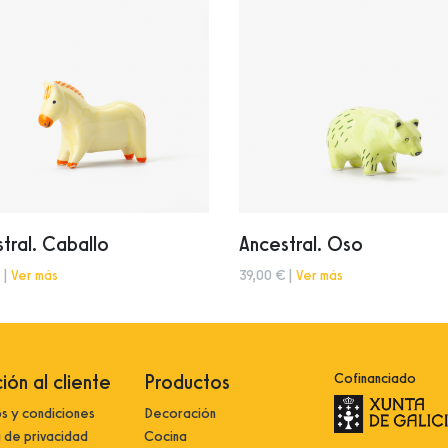
tral. Caballo
Ancestral. Oso
 |
Ver más
39,00 € |
Ver más
ión al cliente
Productos
Cofinanciado
s y condiciones
Decoración
a de privacidad
Cocina