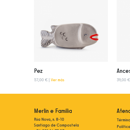
Pez
Ances
57,00 € |
Ver más
39,00 €
Merlín e Familia
Atenc
Rúa Nova, n. 8-10
Término
Santiago de Compostela
Polític