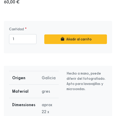
60,00 €
Cantidad
Añadir al carrito
Hecho a mano, puede
Origen
Galicia
diferir del fotografiado.
Apto para lavavajillas y
microondas.
Material
gres
Dimensiones
aprox
22 x