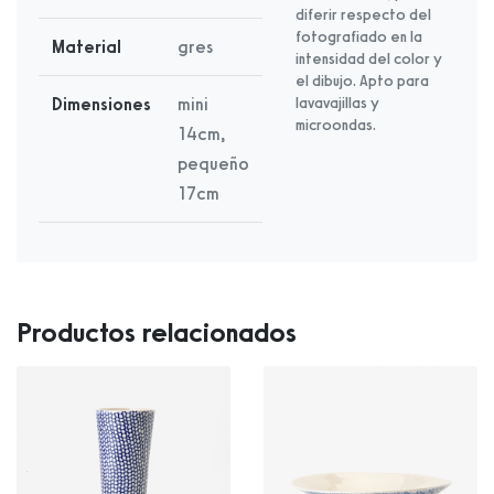
diferir respecto del
fotografiado en la
Material
gres
intensidad del color y
el dibujo. Apto para
Dimensiones
mini
lavavajillas y
microondas.
14cm,
pequeño
17cm
Productos relacionados