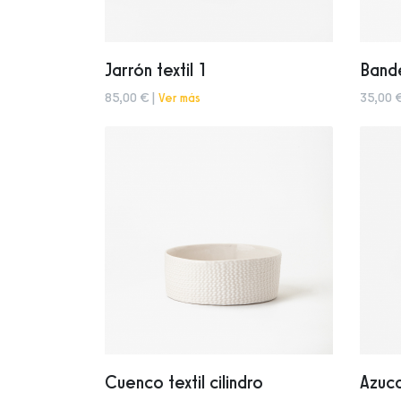
Jarrón textil 1
Bande
85,00 € |
Ver más
35,00 
Cuenco textil cilindro
Azuca