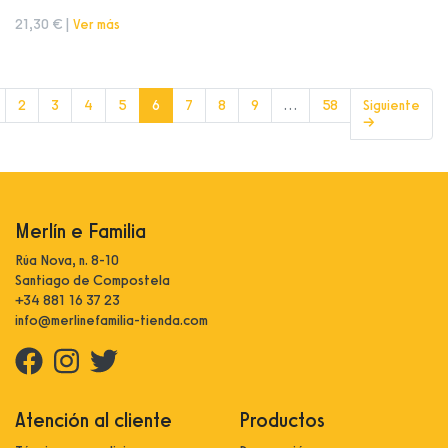
21,30 € |
Ver más
(current)
2
3
4
5
6
7
8
9
…
58
Siguiente
→
Merlín e Familia
Rúa Nova, n. 8-10
Santiago de Compostela
+34 881 16 37 23
info@merlinefamilia-tienda.com
Atención al cliente
Productos