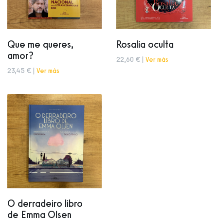
Que me queres,
Rosalía oculta
amor?
22,60 € |
Ver más
23,45 € |
Ver más
O derradeiro libro
de Emma Olsen