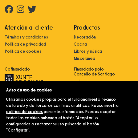
Atención al cliente
Productos
Términos y condiciones
Decoración
Política de privacidad
Cocina
Política de cookies
Libros y música
Miscelánea
Cofinanciado
Financiado polo
Concello de Santiago
Aviso de uso de cookies
Innovación, dixitalización e
implantación de novas fórmulas de
Utilizamos cookies propias para el funcionamiento técnico
comercialización e expansión do
sector comercial e artesanal
de la web y de terceros con fines analíticos. Revisa nuestra
política de cookies
para más información. Puedes aceptar
Implantación e pulo da estratexia
dixital e modernización do sector
todas las cookies pulsando el botón "Aceptar" o
comercial e artesanal (CO300C
configurarlas o rechazar su uso pulsando el botón
2021)
"Configurar".