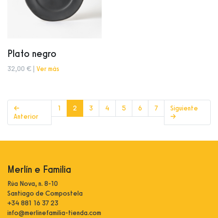
Plato negro
32,00 € |
Ver más
(current)
←
1
2
3
4
5
6
7
Siguiente
Anterior
→
Merlín e Familia
Rúa Nova, n. 8-10
Santiago de Compostela
+34 881 16 37 23
info@merlinefamilia-tienda.com