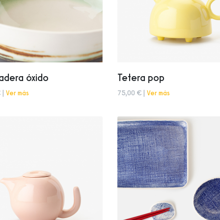
adera óxido
Tetera pop
 |
Ver más
75,00 € |
Ver más