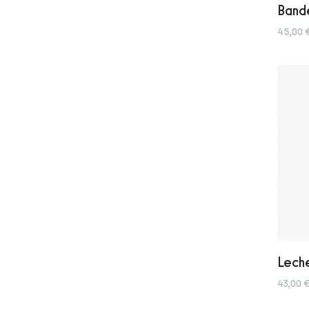
Band
45,00 
Leche
43,00 €