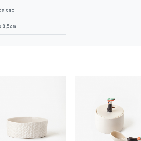
celana
x 8,5cm