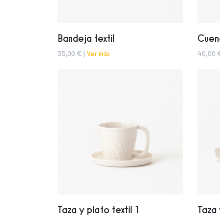
Bandeja textil
Cuenc
35,00 € |
Ver más
40,00 
Taza y plato textil 1
Taza 