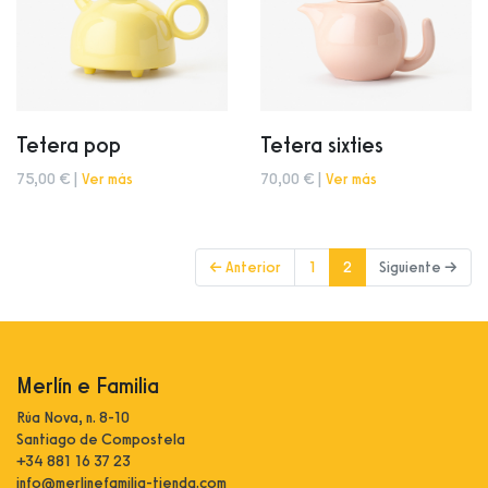
Tetera pop
Tetera sixties
75,00 € |
Ver más
70,00 € |
Ver más
(current)
← Anterior
1
2
Siguiente →
Merlín e Familia
Rúa Nova, n. 8-10
Santiago de Compostela
+34 881 16 37 23
info@merlinefamilia-tienda.com