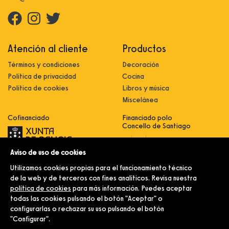
Atención al cliente
Productos
Términos y condiciones
Decoración
Política de privacidad
Cocina
Política de cookies
Libros y música
Miscelánea
Cofinanciado
Financiado polo
Concello de Santiago
Aviso de uso de cookies
Innovación, dixitalización e
implantación de novas fórmulas de
Utilizamos cookies propias para el funcionamiento técnico
comercialización e expansión do
sector comercial e artesanal
de la web y de terceros con fines analíticos. Revisa nuestra
política de cookies
para más información. Puedes aceptar
Implantación e pulo da estratexia
dixital e modernización do sector
todas las cookies pulsando el botón "Aceptar" o
comercial e artesanal (CO300C
configurarlas o rechazar su uso pulsando el botón
2021)
"Configurar".