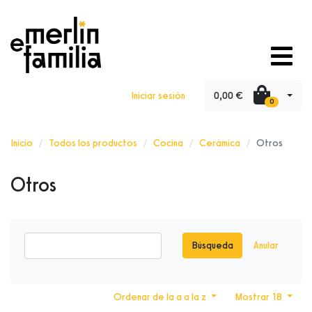
0,00 €
Iniciar sesión
0
Inicio
Todos los productos
Cocina
Cerámica
Otros
Otros
Búsqueda
Anular
Ordenar de la a a la z
Mostrar 18