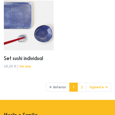
Set sushi individual
68,00 € |
Ver más
(current)
← Anterior
1
2
Siguiente →
Merlín e Familia