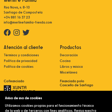
Rúa Nova, n. 8-10
Santiago de Compostela
+34 881 16 37 23
info@merlinefamilia-tienda.com
Atención al cliente
Productos
Términos y condiciones
Decoración
Política de privacidad
Cocina
Política de cookies
Libros y música
Miscelánea
Cofinanciado
Financiado polo
Concello de Santiago
Aviso de uso de cookies
Innovación, dixitalización e
implantación de novas fórmulas de
Utilizamos cookies propias para el funcionamiento técnico
comercialización e expansión do
sector comercial e artesanal
de la web y de terceros con fines analíticos. Revisa nuestra