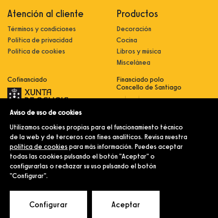
Atención al cliente
Productos
Términos y condiciones
Decoración
Política de privacidad
Cocina
Política de cookies
Libros y música
Miscelánea
Cofinanciado
Financiado polo
Concello de Santiago
Aviso de uso de cookies
Innovación, dixitalización e
implantación de novas fórmulas de
Utilizamos cookies propias para el funcionamiento técnico
comercialización e expansión do
sector comercial e artesanal
de la web y de terceros con fines analíticos. Revisa nuestra
política de cookies
para más información. Puedes aceptar
Implantación e pulo da estratexia
dixital e modernización do sector
todas las cookies pulsando el botón "Aceptar" o
comercial e artesanal (CO300C
configurarlas o rechazar su uso pulsando el botón
2021)
"Configurar".
© Merlín e Familia.
Configurar
Aceptar