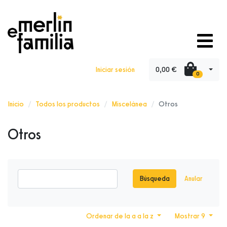
0,00 €
Iniciar sesión
0
Inicio
Todos los productos
Miscelánea
Otros
Otros
Búsqueda
Anular
Ordenar de la a a la z
Mostrar 9