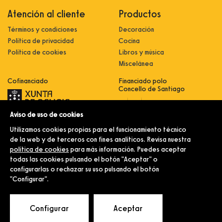
Atención al cliente
Productos
Términos y condiciones
Decoración
Política de privacidad
Cocina
Política de cookies
Libros y música
Miscelánea
Cofinanciado
Financiado polo
Concello de Santiago
Aviso de uso de cookies
Innovación, dixitalización e
implantación de novas fórmulas de
Utilizamos cookies propias para el funcionamiento técnico
comercialización e expansión do
sector comercial e artesanal
de la web y de terceros con fines analíticos. Revisa nuestra
política de cookies
para más información. Puedes aceptar
Implantación e pulo da estratexia
dixital e modernización do sector
todas las cookies pulsando el botón "Aceptar" o
comercial e artesanal (CO300C
configurarlas o rechazar su uso pulsando el botón
2021)
"Configurar".
© Merlín e Familia.
Configurar
Aceptar