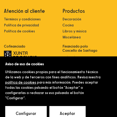
Atención al cliente
Productos
Términos y condiciones
Decoración
Política de privacidad
Cocina
Política de cookies
Libros y música
Miscelánea
Cofinanciado
Financiado polo
Concello de Santiago
Aviso de uso de cookies
Innovación, dixitalización e
implantación de novas fórmulas de
Utilizamos cookies propias para el funcionamiento técnico
comercialización e expansión do
sector comercial e artesanal
de la web y de terceros con fines analíticos. Revisa nuestra
política de cookies
para más información. Puedes aceptar
Implantación e pulo da estratexia
dixital e modernización do sector
todas las cookies pulsando el botón "Aceptar" o
comercial e artesanal (CO300C
configurarlas o rechazar su uso pulsando el botón
2021)
"Configurar".
© Merlín e Familia.
Configurar
Aceptar