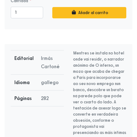
Cantidad
Añadir al carrito
Mentres se instala no hotel
Editorial
Irmás
onde vai residir, o narrador
anónimo de O inferno, un
Cartoné
mozo que acaba de chegar
a París para incorporarse
Idioma
gallego
ao seu novo emprego nun
banco, descobre un burato
na parede polo que pode
Páginas
282
ver o cuarto do lado. A
tentación de axexar logo se
converte en verdadeira
obsesión, conforme o
protagonista vai
presenciando as máis íntimas