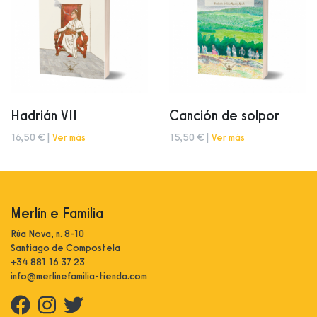
Hadrián VII
Canción de solpor
16,50 € |
Ver más
15,50 € |
Ver más
Merlín e Familia
Rúa Nova, n. 8-10
Santiago de Compostela
+34 881 16 37 23
info@merlinefamilia-tienda.com