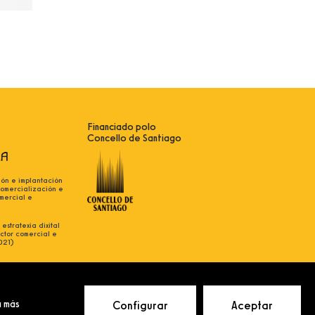
Financiado polo
Concello de Santiago
ión e implantación
comercialización e
mercial e
estratexia dixital
ctor comercial e
021)
 más
Configurar
Aceptar