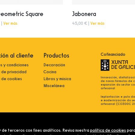
Geometric Square
Jabonera
 |
Ver más
45,00 € |
Ver más
ión al cliente
Productos
Cofinanciado
s y condiciones
Decoración
a de privacidad
Cocina
Innovación, dixitalizac
a de cookies
Libros y música
de novas fórmulas de 
expansión do sector co
Miscelánea
artesanal
Implantación e pulo da 
e modernización do se
artesanal (CO300C 2
 de terceros con fines analíticos. Revisa nuestra
política de cookies
para