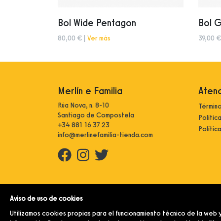
Bol Wide Pentagon
Bol 
80,00 € |
Ver más
39,00 €
Merlín e Familia
Atenc
Rúa Nova, n. 8-10
Término
Santiago de Compostela
Polític
+34 881 16 37 23
Polític
info@merlinefamilia-tienda.com
© Merlín e Familia.
Aviso de uso de cookies
Utilizamos cookies propias para el funcionamiento técnico de la web y