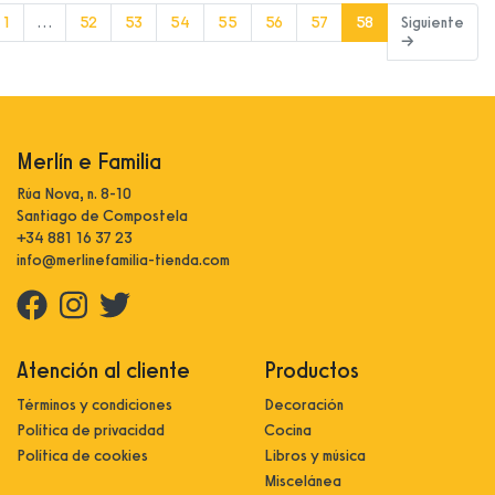
(current)
1
…
52
53
54
55
56
57
58
Siguiente
→
Merlín e Familia
Rúa Nova, n. 8-10
Santiago de Compostela
+34 881 16 37 23
info@merlinefamilia-tienda.com
Atención al cliente
Productos
Términos y condiciones
Decoración
Política de privacidad
Cocina
Política de cookies
Libros y música
Miscelánea