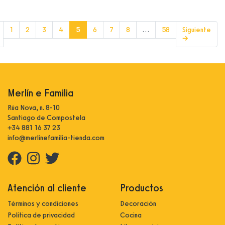
(current)
1
2
3
4
5
6
7
8
…
58
Siguiente
→
Merlín e Familia
Rúa Nova, n. 8-10
Santiago de Compostela
+34 881 16 37 23
info@merlinefamilia-tienda.com
Atención al cliente
Productos
Términos y condiciones
Decoración
Política de privacidad
Cocina