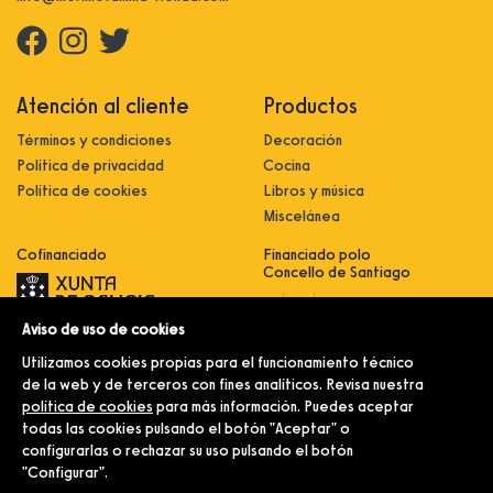
Atención al cliente
Productos
Términos y condiciones
Decoración
Política de privacidad
Cocina
Política de cookies
Libros y música
Miscelánea
Cofinanciado
Financiado polo
Concello de Santiago
Aviso de uso de cookies
Innovación, dixitalización e
implantación de novas fórmulas de
Utilizamos cookies propias para el funcionamiento técnico
comercialización e expansión do
sector comercial e artesanal
de la web y de terceros con fines analíticos. Revisa nuestra
política de cookies
para más información. Puedes aceptar
Implantación e pulo da estratexia
dixital e modernización do sector
todas las cookies pulsando el botón "Aceptar" o
comercial e artesanal (CO300C
configurarlas o rechazar su uso pulsando el botón
2021)
"Configurar".