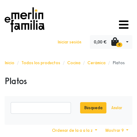
0,00 €
Iniciar sesión
0
Inicio
Todos los productos
Cocina
Cerámica
Platos
Platos
Búsqueda
Anular
Ordenar de la a a la z
Mostrar 9