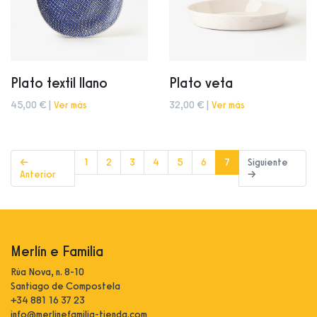
Plato textil llano
Plato veta
45,00 € |
Ver más
32,00 € |
Ver más
(current)
←
1
2
3
4
5
6
7
Siguiente
Anterior
→
Merlín e Familia
Rúa Nova, n. 8-10
Santiago de Compostela
+34 881 16 37 23
info@merlinefamilia-tienda.com