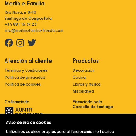
Merlín e Familia
Rúa Nova, n. 8-10
Santiago de Compostela
+34 881 16 37 23
info@merlinefamilia-tienda.com
Atención al cliente
Productos
Términos y condiciones
Decoración
Política de privacidad
Cocina
Política de cookies
Libros y música
Miscelánea
Cofinanciado
Financiado polo
Concello de Santiago
Aviso de uso de cookies
Innovación, dixitalización e
implantación de novas fórmulas de
Utilizamos cookies propias para el funcionamiento técnico
comercialización e expansión do