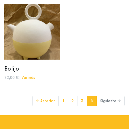
Botijo
72,00 € |
Ver más
(current)
← Anterior
1
2
3
4
Siguiente →