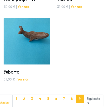
52,00 € |
Ver más
31,00 € |
Ver más
Yubarta
31,00 € |
Ver más
(current)
←
1
2
3
4
5
6
7
8
9
Siguiente
nterior
→