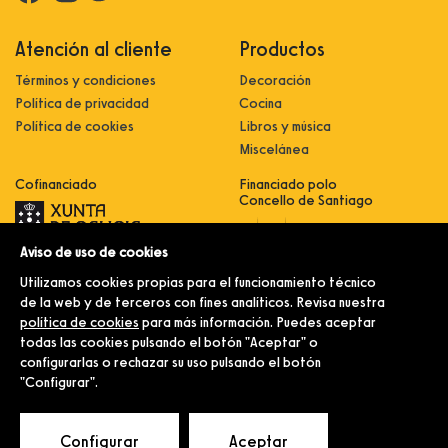
Atención al cliente
Productos
Términos y condiciones
Decoración
Política de privacidad
Cocina
Política de cookies
Libros y música
Miscelánea
Cofinanciado
Financiado polo
Concello de Santiago
Aviso de uso de cookies
Innovación, dixitalización e
implantación de novas fórmulas de
Utilizamos cookies propias para el funcionamiento técnico
comercialización e expansión do
sector comercial e artesanal
de la web y de terceros con fines analíticos. Revisa nuestra
política de cookies
para más información. Puedes aceptar
Implantación e pulo da estratexia
dixital e modernización do sector
todas las cookies pulsando el botón "Aceptar" o
comercial e artesanal (CO300C
configurarlas o rechazar su uso pulsando el botón
2021)
"Configurar".
© Merlín e Familia.
Configurar
Aceptar