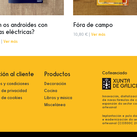
 os androides con
Fóra de campo
as eléctricas?
10,80 € |
Ver más
 |
Ver más
ión al cliente
Productos
Cofinanciado
s y condiciones
Decoración
a de privacidad
Cocina
Innovación, dixitalizac
a de cookies
Libros y música
de novas fórmulas de 
expansión do sector co
Miscelánea
artesanal
Implantación e pulo da 
e modernización do se
artesanal (CO300C 2