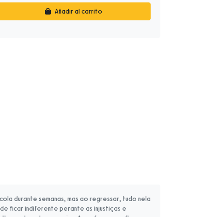
Añadir al carrito
scola durante semanas, mas ao regressar, tudo nela
e ficar indiferente perante as injustiças e