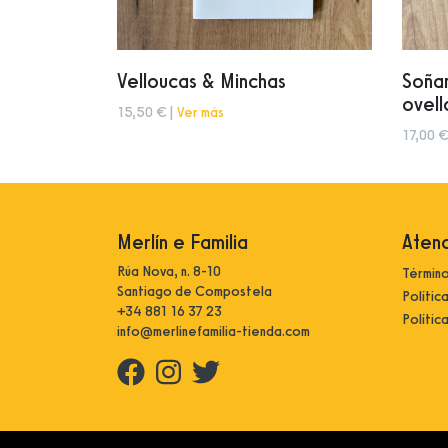
Velloucas & Minchas
Soñan
ovell
15,50 € |
Ver más
17,00 €
Merlín e Familia
Atenc
Rúa Nova, n. 8-10
Término
Santiago de Compostela
Polític
+34 881 16 37 23
Polític
info@merlinefamilia-tienda.com