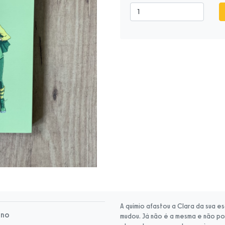
A químio afastou a Clara da sua e
rno
mudou. Já não é a mesma e não pod