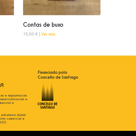
Contas de buxo
15,50 € |
Ver más
Financiado polo
Concello de Santiago
ión e implantación
comercialización e
mercial e
estratexia dixital
ctor comercial e
021)