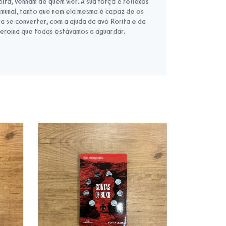
ta, venham de quem vier. A sua força e reflexos
munal, tanto que nem ela mesma é capaz de os
ra se converter, com a ajuda da avó Rorita e da
heroína que todas estávamos a aguardar.