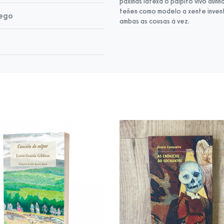
páxinas latexa o pálpito vivo dun
teñen como modelo a xente invent
lego
ambas as cousas á vez.