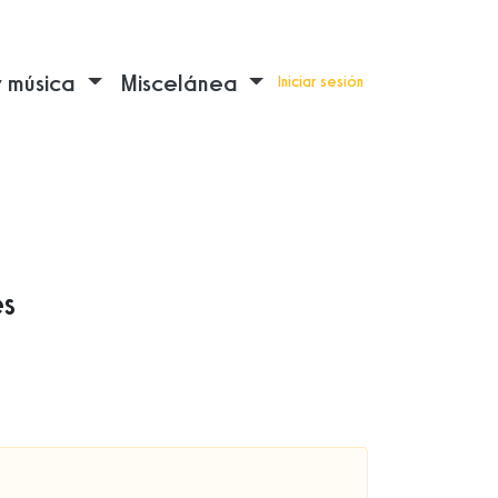
y música
Miscelánea
Iniciar sesión
es