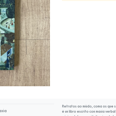
Retratos ao miúdo, coma os que se
axia
é un libro escrito con maxia verb