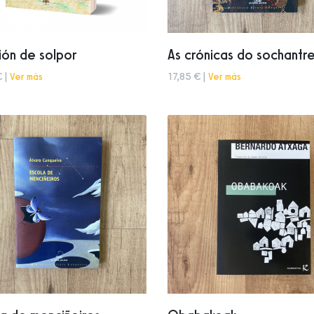
ón de solpor
As crónicas do sochantr
€ |
Ver más
17,85 € |
Ver más