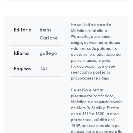
No seu leito de morte,
Editorial
Irmás
Mathilda relátalle a
Woodville, o seu único
Cartoné
amigo, as vicisitudes da súa
vida, marcada pola morte
Idioma
gallego
da súa nai e o abandono do
pai na infancia, e pola
tráxica paixón que o seu
Páginas
141
reencontro posterior
provoca neste último.
De estilo e temas
plenamente románticos,
Mathilda é a segunda novela
de Mary W. Shelley. Escrita
entre 1819 e 1820, a obra
permaneceu inédita até
1959, por considerala o pai
da escritora, a quen esta lle