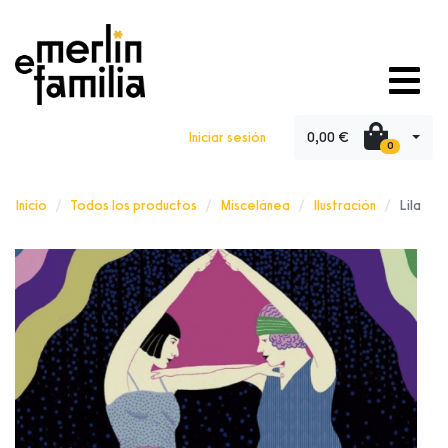
0,00 €
Iniciar sesión
0
Inicio
Todos los productos
Miscelánea
Ilustración
Lila