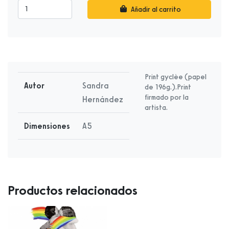
Añadir al carrito
Print gyclèe (papel
Autor
Sandra
de 196g.).Print
firmado por la
Hernández
artista.
Dimensiones
A5
Productos relacionados