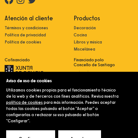
Atención al cliente
Productos
Términos y condiciones
Decoración
Política de privacidad
Cocina
Política de cookies
Libros y música
Miscelánea
Cofinanciado
Financiado polo
Concello de Santiago
Aviso de uso de cookies
Innovación, dixitalización e
implantación de novas fórmulas de
Utilizamos cookies propias para el funcionamiento técnico
comercialización e expansión do
sector comercial e artesanal
de la web y de terceros con fines analíticos. Revisa nuestra
política de cookies
para más información. Puedes aceptar
Implantación e pulo da estratexia
dixital e modernización do sector
todas las cookies pulsando el botón "Aceptar" o
comercial e artesanal (CO300C
configurarlas o rechazar su uso pulsando el botón
2021)
"Configurar".
© Merlín e Familia.