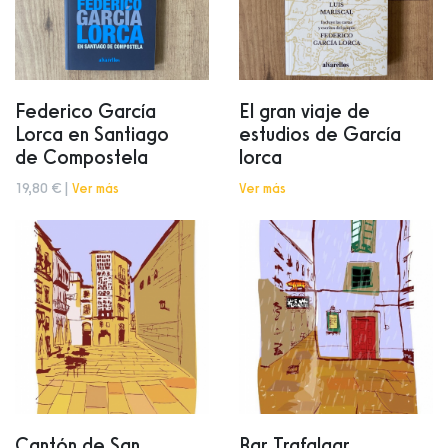
Federico García
El gran viaje de
Lorca en Santiago
estudios de García
de Compostela
lorca
19,80 € |
Ver más
Ver más
Cantón de San
Bar Trafalgar