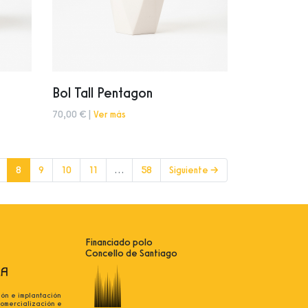
Bol Tall Pentagon
70,00 € |
Ver más
(current)
8
9
10
11
…
58
Siguiente →
Financiado polo
Concello de Santiago
ión e implantación
comercialización e