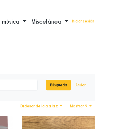
y música
Miscelánea
Iniciar sesión
Búsqueda
Anular
Ordenar de la a a la z
Mostrar 9