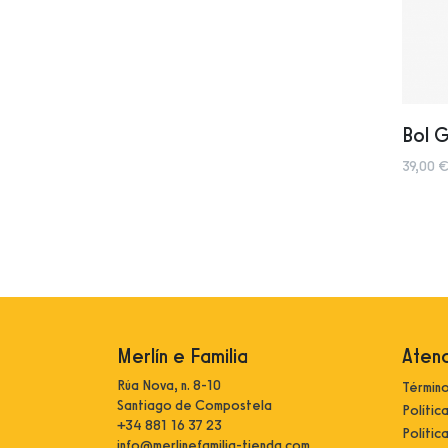
Bol 
39,00 €
Merlín e Familia
Atenc
Rúa Nova, n. 8-10
Término
Santiago de Compostela
Polític
+34 881 16 37 23
Polític
info@merlinefamilia-tienda.com