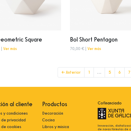
Geometric Square
Bol Short Pentagon
 |
Ver más
70,00 € |
Ver más
← Anterior
1
…
5
6
7
ión al cliente
Productos
Cofinanciado
s y condiciones
Decoración
a de privacidad
Cocina
Innovación, dixitalizac
a de cookies
Libros y música
de novas fórmulas de 