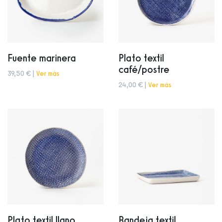
Fuente marinera
Plato textil
café/postre
39,50 € |
Ver más
24,00 € |
Ver más
Plato textil llano
Bandeja textil