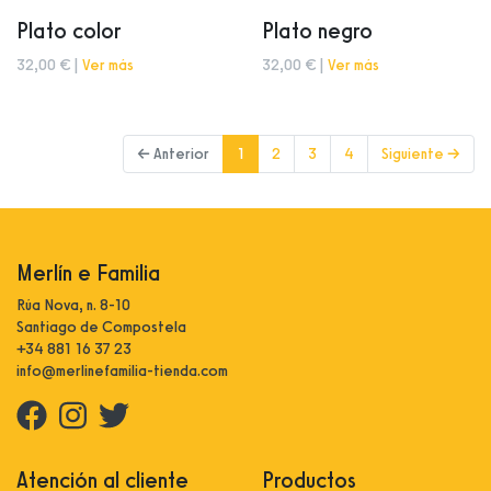
Plato color
Plato negro
32,00 € |
Ver más
32,00 € |
Ver más
(current)
← Anterior
1
2
3
4
Siguiente →
Merlín e Familia
Rúa Nova, n. 8-10
Santiago de Compostela
+34 881 16 37 23
info@merlinefamilia-tienda.com
Atención al cliente
Productos