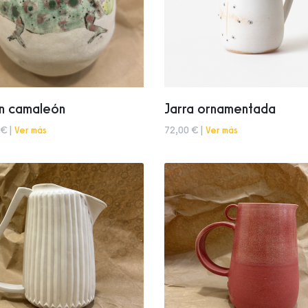
ón camaleón
Jarra ornamentada
 € |
Ver más
72,00 € |
Ver más