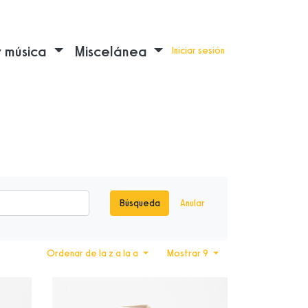
y música
Miscelánea
Iniciar sesión
Búsqueda
Anular
Ordenar de la z a la a
Mostrar 9