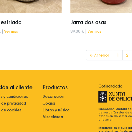
 estriada
Jarra dos asas
€ |
Ver más
89,00 € |
Ver más
← Anterior
1
2
ión al cliente
Productos
Cofinanciado
s y condiciones
Decoración
a de privacidad
Cocina
Innovación, dixitalizac
a de cookies
Libros y música
de novas fórmulas de 
expansión do sector co
Miscelánea
artesanal
Implantación e pulo da 
e modernización do se