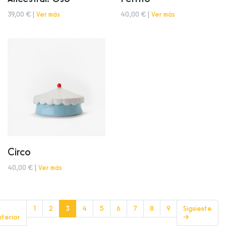
39,00 € |
Ver más
40,00 € |
Ver más
Circo
40,00 € |
Ver más
(current)
←
1
2
3
4
5
6
7
8
9
Siguiente
nterior
→