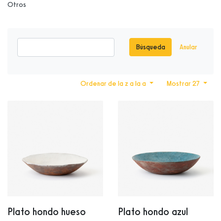
Otros
Búsqueda
Anular
Ordenar de la z a la a
Mostrar 27
Plato hondo hueso
Plato hondo azul