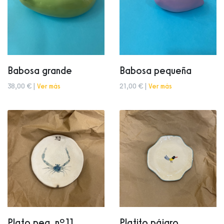
Babosa grande
Babosa pequeña
38,00 € |
Ver más
21,00 € |
Ver más
Plato peq. nº11
Platito pájaro