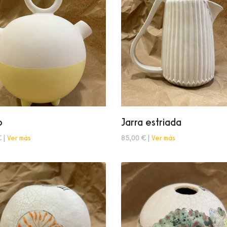
o
Jarra estriada
€ |
Ver más
85,00 € |
Ver más