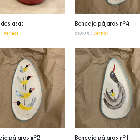
 dos asas
Bandeja pájaros nº4
 |
Ver más
65,00 € |
Ver más
eja pájaros nº2
Bandeja pájaros nº1