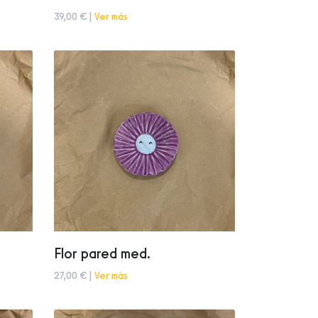
39,00 € |
Ver más
Flor pared med.
27,00 € |
Ver más