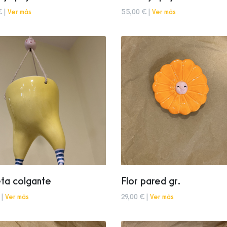
€ |
Ver más
55,00 € |
Ver más
ta colgante
Flor pared gr.
 |
Ver más
29,00 € |
Ver más