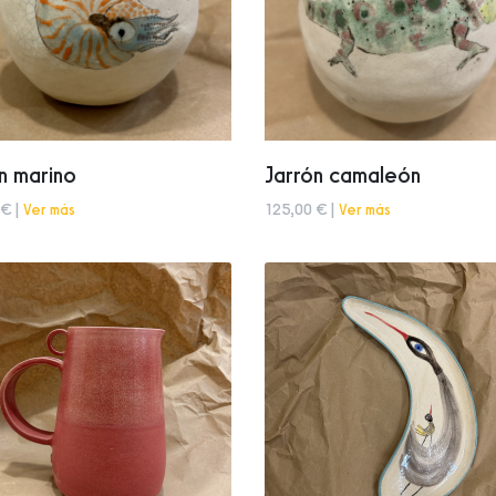
n marino
Jarrón camaleón
 € |
Ver más
125,00 € |
Ver más