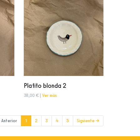
Platito blonda 2
38,00 € |
Ver más
(current)
 Anterior
1
2
3
4
5
Siguiente →